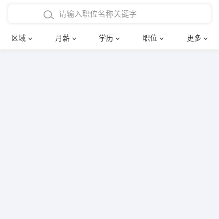
4000-5000元
本科
行政后勤
建筑装潢
确定
区域
月薪
学历
职位
更多
5000-8000元
硕士
销售岗位
教师
8000-12000元
博士
文员
护士
12000-20000元
财务会计
传单派发
其他
超市零售
促销导购
网络IT
保健按摩
快递员
前台接待
收银员
技术员/工程师
水电/机修
部门经理