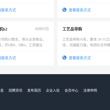
看联系方式
查看联系方式
机b2
08月05日
工艺品导购
车司机b2数名，带从业资格证，
工艺品导购10名，要求;18-35
，开6米8，9米6，工资面议
佳，沟通能力强，有团队合作
上进心，有工作经验者优先！
看联系方式
查看联系方式
信息
招聘资讯
发布简历
企业入驻
会员中心
法律申明
们