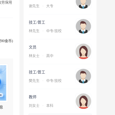
放劳保用
谢先生
·
大专
技工/普工
林先生
·
中专/技校
80金币)
文员
林女士
·
高中
技工/普工
樊先生
·
中专/技校
教师
刘女士
·
本科
息