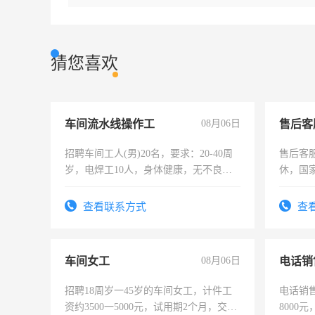
猜您喜欢
车间流水线操作工
08月06日
售后客
招聘车间工人(男)20名，要求：20-40周
售后客服
岁，电焊工10人，身体健康，无不良嗜
休，国
好。薪资：4500-7000元，标准八人间住
宿，免费发放劳保用品，两班倒，每月
查看联系方式
查
25号准时发放工资，工作时间10小时
车间女工
08月06日
电话销
招聘18周岁一45岁的车间女工，计件工
电话销售
资约3500一5000元，试用期2个月，交五
8000