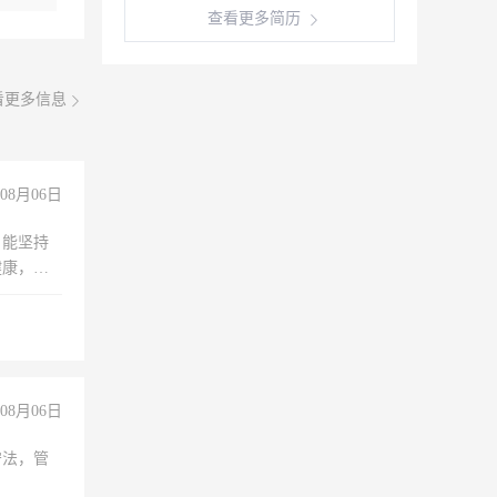
查看更多简历
看更多信息
08月06日
，能坚持
健康，有
无犯罪记
上文化，
良好沟通
08月06日
守法，管