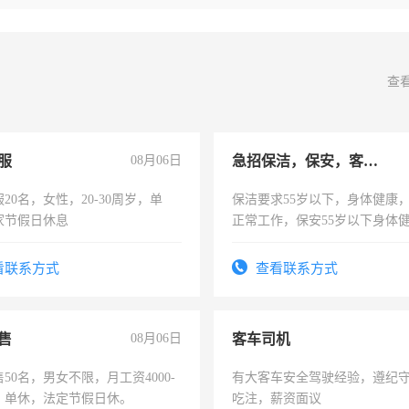
查
服
08月06日
急招保洁，保安，客服，工程
20名，女性，20-30周岁，单
保洁要求55岁以下，身体健康
家节假日休息
正常工作，保安55岁以下身体
责任心形象端庄，遵纪守法，
录，客服要求45岁以下高中以
看联系方式
查看联系方式
懂电脑工作认真，性格开朗有
能力，工程，懂水电维修。
售
08月06日
客车司机
50名，男女不限，月工资4000-
有大客车安全驾驶经验，遵纪
元，单休，法定节假日休。
吃注，薪资面议