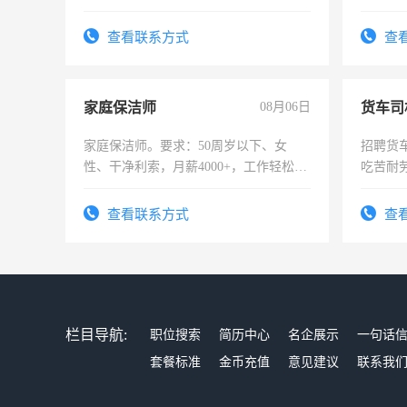
险，有年薪假，年底福利
查看联系方式
查
家庭保洁师
08月06日
货车司
家庭保洁师。要求：50周岁以下、女
招聘货
性、干净利索，月薪4000+，工作轻松，
吃苦耐劳
时间灵活，不需坐班，适合宝妈、全职
太太等。
查看联系方式
查
栏目导航:
职位搜索
简历中心
名企展示
一句话
套餐标准
金币充值
意见建议
联系我